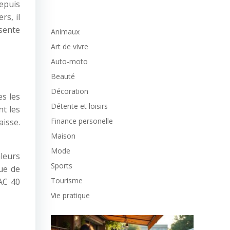
depuis
s, il
ésente
Animaux
Art de vivre
Auto-moto
Beauté
Décoration
es les
Détente et loisirs
nt les
Finance personelle
aisse.
Maison
Mode
leurs
Sports
que de
Tourisme
AC 40
Vie pratique