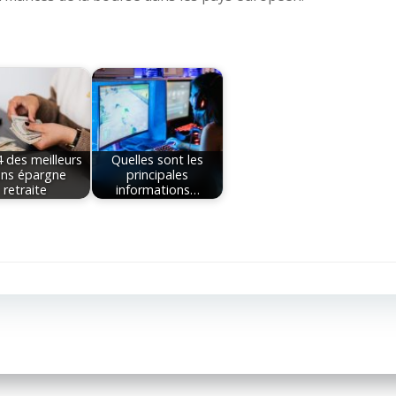
 des meilleurs
Quelles sont les
ans épargne
principales
retraite
informations…