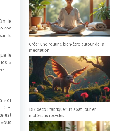
On le
de ces
par le
Créer une routine bien-être autour de la
méditation
que le
les 3
ée.
a » et
. Ces
DIY déco : fabriquer un abat-jour en
ce est
matériaux recyclés
 vous