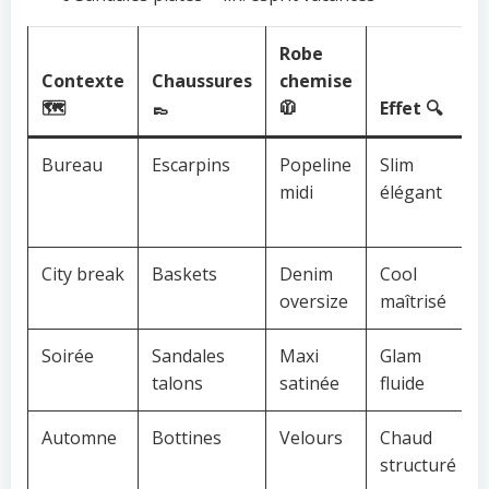
Robe
Contexte
Chaussures
chemise
🗺️
👞
🧥
Effet 🔍
Bureau
Escarpins
Popeline
Slim
midi
élégant
City break
Baskets
Denim
Cool
oversize
maîtrisé
Soirée
Sandales
Maxi
Glam
talons
satinée
fluide
Automne
Bottines
Velours
Chaud
structuré