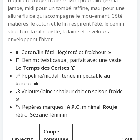
l’équilibre coupe/matière. Mini pour allonger la
jambe, midi pour un tombé raffiné, maxi pour une
allure fluide qui accompagne le mouvement. Côté
matières, le coton et le lin respirent l’été, le denim
structure la silhouette, la laine et le velours
enveloppent l’hiver.
🧵 Coton/lin l’été : légèreté et fraîcheur ☀️
👖 Denim : twist casual, parfait avec une veste
Le Temps des Cerises
🧥
🪄 Popeline/modal : tenue impeccable au
bureau 💼
🌙 Velours/laine : chaleur chic en saison froide
❄️
🏷️ Repères marques :
A.P.C.
minimal,
Rouje
rétro,
Sézane
féminin
Coupe
Objectif
conseillée
Couleu