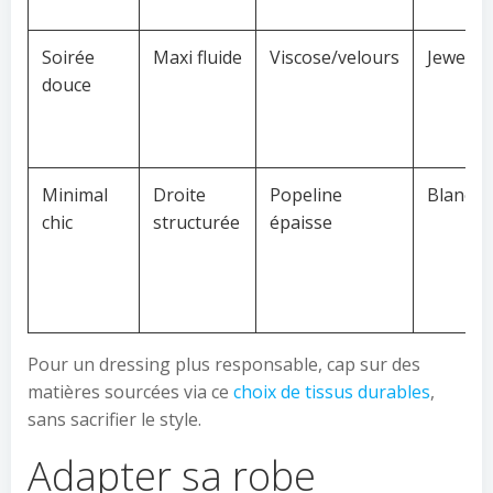
Soirée
Maxi fluide
Viscose/velours
Jewel t
douce
Minimal
Droite
Popeline
Blanc/é
chic
structurée
épaisse
Pour un dressing plus responsable, cap sur des
matières sourcées via ce
choix de tissus durables
,
sans sacrifier le style.
Adapter sa robe