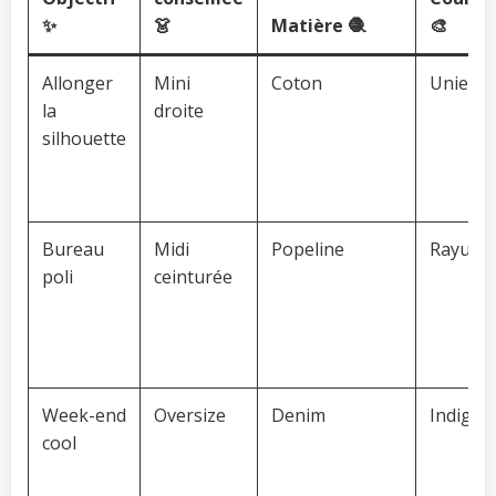
✨
👗
Matière 🧶
🎨
Allonger
Mini
Coton
Unie cla
la
droite
silhouette
Bureau
Midi
Popeline
Rayures
poli
ceinturée
Week-end
Oversize
Denim
Indigo
cool