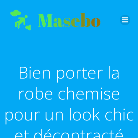
Aller
au
contenu
Bien porter la
robe chemise
pour un look chic
et décontracté