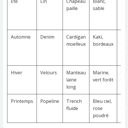
Été
Lin
Chapeau
Blanc,
Rou
paille
sable
les
ma
👌
Automne
Denim
Cardigan
Kaki,
Cei
moelleux
bordeaux
cui
co
🧡
Hiver
Velours
Manteau
Marine,
Col
laine
vert forêt
de
long
🧣
Printemps
Popeline
Trench
Bleu ciel,
Fou
fluide
rose
de 
poudré