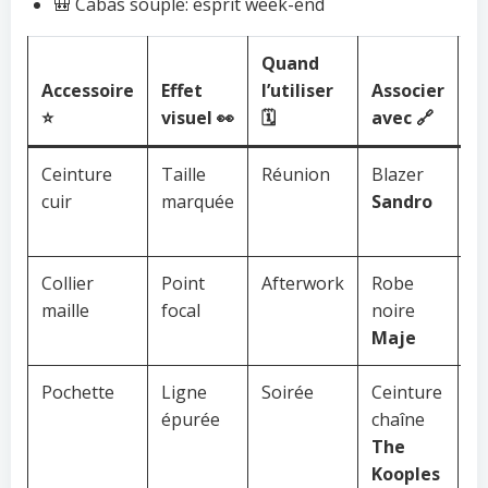
🎒 Cabas souple: esprit week-end
Quand
Accessoire
Effet
l’utiliser
Associer
A
⭐
visuel 👀
🗓️
avec 🔗

Ceinture
Taille
Réunion
Blazer
N
cuir
marquée
Sandro
l
d
Collier
Point
Afterwork
Robe
E
maille
focal
noire
l
Maje

Pochette
Ligne
Soirée
Ceinture
R
épurée
chaîne
m
The
a
Kooples
b