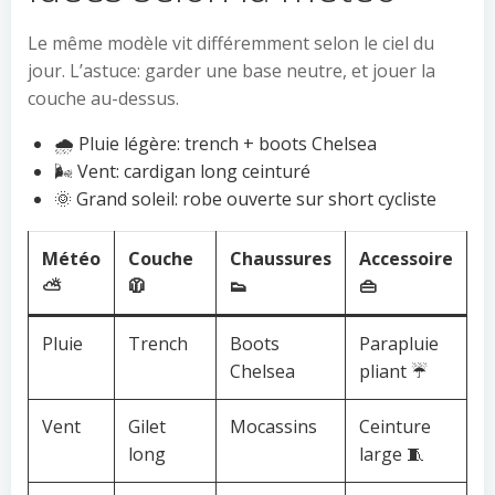
Le même modèle vit différemment selon le ciel du
jour. L’astuce: garder une base neutre, et jouer la
couche au-dessus.
🌧️ Pluie légère: trench + boots Chelsea
🌬️ Vent: cardigan long ceinturé
🌞 Grand soleil: robe ouverte sur short cycliste
Météo
Couche
Chaussures
Accessoire
⛅
🧥
👟
👜
Pluie
Trench
Boots
Parapluie
Chelsea
pliant ☔
Vent
Gilet
Mocassins
Ceinture
long
large 🧵