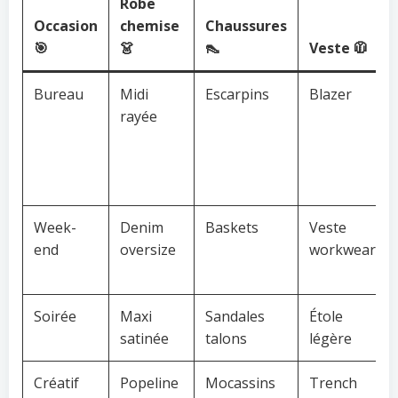
Robe
Occasion
chemise
Chaussures
🎯
👗
👠
Veste 🧥
Bureau
Midi
Escarpins
Blazer
rayée
Week-
Denim
Baskets
Veste
end
oversize
workwear
Soirée
Maxi
Sandales
Étole
satinée
talons
légère
Créatif
Popeline
Mocassins
Trench