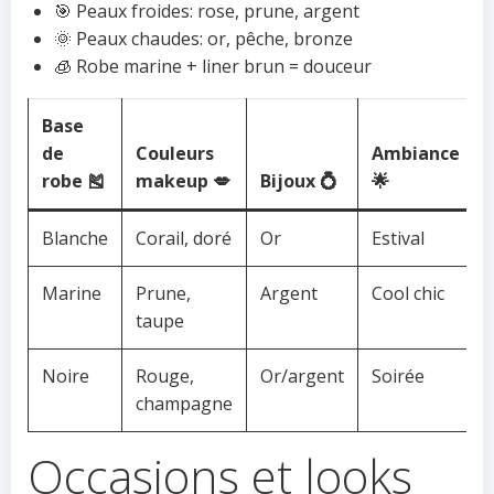
🎯 Peaux froides: rose, prune, argent
🌞 Peaux chaudes: or, pêche, bronze
🧊 Robe marine + liner brun = douceur
Base
de
Couleurs
Ambiance
robe 🎽
makeup 💋
Bijoux 💍
🌟
Blanche
Corail, doré
Or
Estival
Marine
Prune,
Argent
Cool chic
taupe
Noire
Rouge,
Or/argent
Soirée
champagne
Occasions et looks