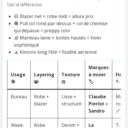
fait la différence.
🧥 Blazer net + robe midi = allure pro
🧶 Pull col rond par-dessus + col de chemise
qui dépasse = preppy cool
🧊 Manteau laine + bottes hautes = hiver
sophistiqué
🧘 Kimono long l’été = fluidité aérienne
Marques
Usage
Layering
Texture
à mixer
Finit
🎯
🧩
⚖️
🏷️
🪡
Bureau
Robe +
Lisse +
Claudie
Manc
blazer
structuré
Pierlot
x
roulo
Sandro
📏
Week-
Robe
Denim +
Le
T-shi