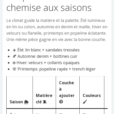
chemise aux saisons
Le climat guide la matière et la palette. Été lumineux
en lin ou coton, automne en denim et maille, hiver en
velours ou flanelle, printemps en popeline éclatante.
Une même pièce gagne en vie avec la bonne couche.
☀️ Été: lin blanc + sandales tressées
🍂 Automne: denim + bottines cuir
❄️ Hiver: velours + collants opaques
🌸 Printemps: popeline rayée + trench léger
Couche
à
Matière
ajouter
Couleurs
Tip
Saison 🌦️
clé 🧵
🧥
🖌️
rap