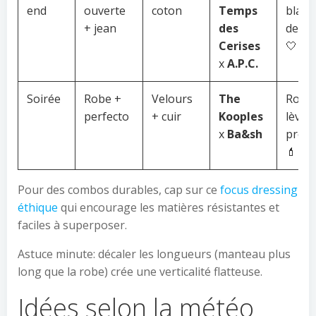
end
ouverte
coton
Temps
blanc
+ jean
des
dess
Cerises
🤍
x
A.P.C.
Soirée
Robe +
Velours
The
Roug
perfecto
+ cuir
Kooples
lèvre
x
Ba&sh
prof
💄
Pour des combos durables, cap sur ce
focus dressing
éthique
qui encourage les matières résistantes et
faciles à superposer.
Astuce minute: décaler les longueurs (manteau plus
long que la robe) crée une verticalité flatteuse.
Idées selon la météo