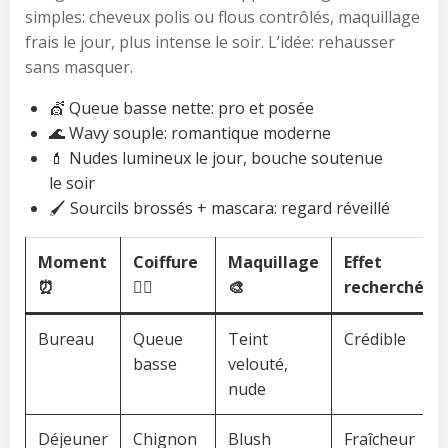
simples: cheveux polis ou flous contrôlés, maquillage
frais le jour, plus intense le soir. L’idée: rehausser
sans masquer.
💇 Queue basse nette: pro et posée
🌊 Wavy souple: romantique moderne
💄 Nudes lumineux le jour, bouche soutenue
le soir
🖌️ Sourcils brossés + mascara: regard réveillé
Moment
Coiffure
Maquillage
Effet
⏰
💇‍♀️
🎨
recherché ✨
Bureau
Queue
Teint
Crédible
basse
velouté,
nude
Déjeuner
Chignon
Blush
Fraîcheur