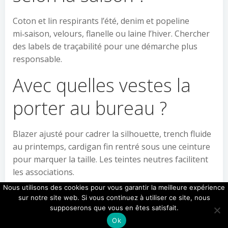
Coton et lin respirants l’été, denim et popeline
mi‑saison, velours, flanelle ou laine l’hiver. Chercher
des labels de traçabilité pour une démarche plus
responsable.
Avec quelles vestes la
porter au bureau ?
Blazer ajusté pour cadrer la silhouette, trench fluide
au printemps, cardigan fin rentré sous une ceinture
pour marquer la taille. Les teintes neutres facilitent
les associations.
Nous utilisons des cookies pour vous garantir la meilleure expérience
Quelles marques
sur notre site web. Si vous continuez à utiliser ce site, nous
supposerons que vous en êtes satisfait.
explorer pour un style
Ok