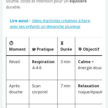
souffle, corps et intention pour un
équilibre
durable.
Lire aussi :
Idées d’activités créatives à faire
avec ses enfants un dimanche pluvieux
⏱️
⏳
Moment
🧩 Pratique
Durée
🎯 Objectif
Réveil
Respiration
3 min
Calme
+
4-4-6
énergie douce
Après
Scan
7 min
Relaxation
douche
corporel
nuque/épaules