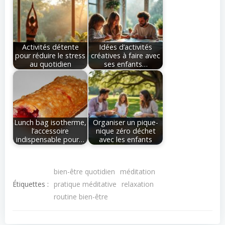
Activités détente
Idées d’activités
pour réduire le stress
créatives à faire avec
au quotidien
ses enfants…
Lunch bag isotherme,
Organiser un pique-
l’accessoire
nique zéro déchet
indispensable pour…
avec les enfants
bien-être quotidien
méditation
Étiquettes :
pratique méditative
relaxation
routine bien-être