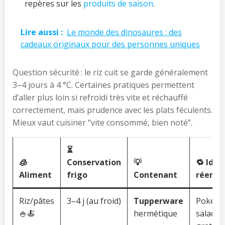
repères sur les
produits de saison
.
Lire aussi :
Le monde des dinosaures : des
cadeaux originaux pour des personnes uniques
Question sécurité : le riz cuit se garde généralement
3–4 jours à 4 °C. Certaines pratiques permettent
d’aller plus loin si refroidi très vite et réchauffé
correctement, mais prudence avec les plats féculents.
Mieux vaut cuisiner “vite consommé, bien noté”.
⏳
🧊
Conservation
💡
🔁 Idée
Aliment
frigo
Contenant
réempl
Riz/pâtes
3–4 j (au froid)
Tupperware
Poke,
🍚🍝
hermétique
salade,