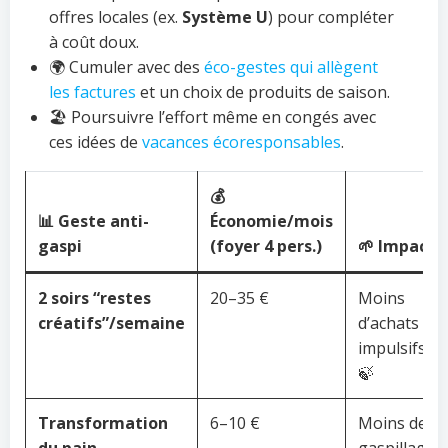
offres locales (ex.
Système U
) pour compléter
à coût doux.
🌍 Cumuler avec des
éco-gestes qui allègent
les factures
et un choix de produits de saison.
🏖️ Poursuivre l’effort même en congés avec
ces idées de
vacances écoresponsables
.
💰
📊 Geste anti-
Économie/mois
gaspi
(foyer 4 pers.)
🌱 Impact
2 soirs “restes
20–35 €
Moins
créatifs”/semaine
d’achats
impulsifs
🍃
Transformation
6–10 €
Moins de