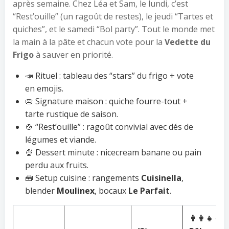
après semaine. Chez Léa et Sam, le lundi, c’est
“Rest’ouille” (un ragoût de restes), le jeudi “Tartes et
quiches”, et le samedi “Bol party”. Tout le monde met
la main à la pâte et chacun vote pour la
Vedette du
Frigo
à sauver en priorité.
📣 Rituel : tableau des “stars” du frigo + vote
en emojis.
🥧 Signature maison : quiche fourre-tout +
tarte rustique de saison.
🍲 “Rest’ouille” : ragoût convivial avec dés de
légumes et viande.
🍨 Dessert minute : nicecream banane ou pain
perdu aux fruits.
🧰 Setup cuisine : rangements
Cuisinella
,
blender
Moulinex
, bocaux
Le Parfait
.
👨‍👩‍👧‍👦