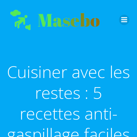
Aller
au
contenu
Cuisiner avec les
restes : 5
recettes anti-
gaspillage faciles