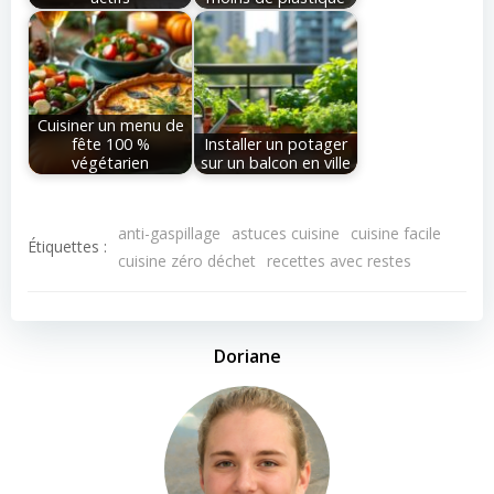
Cuisiner un menu de
fête 100 %
Installer un potager
végétarien
sur un balcon en ville
anti-gaspillage
astuces cuisine
cuisine facile
Étiquettes :
cuisine zéro déchet
recettes avec restes
Doriane