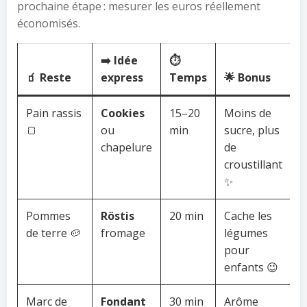
prochaine étape : mesurer les euros réellement
économisés.
➡️ Idée
⏱️
🧃 Reste
express
Temps
🌟 Bonus
Pain rassis
Cookies
15–20
Moins de
🍞
ou
min
sucre, plus
chapelure
de
croustillant
✨
Pommes
Röstis
20 min
Cache les
de terre 🥔
fromage
légumes
pour
enfants 😉
Marc de
Fondant
30 min
Arôme