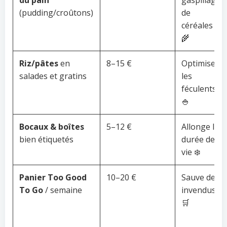
du pain
gaspillage
(pudding/croûtons)
de
céréales
🌾
Riz/pâtes
en
8–15 €
Optimise
salades et gratins
les
féculents
🍚
Bocaux & boîtes
5–12 €
Allonge la
bien étiquetés
durée de
vie ❄️
Panier Too Good
10–20 €
Sauve des
To Go
/ semaine
invendus
🛒