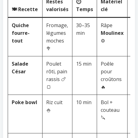
Restes
⏱️
Matériel
⭐ 
🍽️ Recette
valorisés
Temps
clé
an
Quiche
Fromage,
30–35
Râpe
Pe
fourre-
légumes
min
Moulinex
fa
tout
moches
⚙️
fo
🥦
tar
Salade
Poulet
15 min
Poêle
Feu
César
rôti, pain
pour
fa
rassis 🍗
croûtons
re
🍞
🔥
en
Poke bowl
Riz cuit
10 min
Bol +
Riz
🍚
couteau
vit
🔪
co
4 °