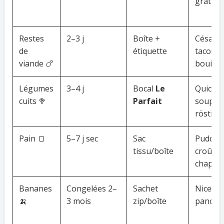
gratin
Restes
2–3 j
Boîte +
César,
de
étiquette
tacos,
viande 🍗
bouillo
Légumes
3–4 j
Bocal
Le
Quiche,
cuits 🥦
Parfait
soupe,
röstis
Pain 🍞
5–7 j sec
Sac
Pudding
tissu/boîte
croûton
chapel
Bananes
Congelées 2–
Sachet
Nicecr
🍌
3 mois
zip/boîte
pancak