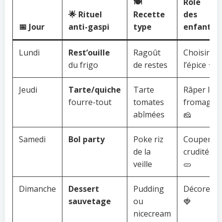
🍽️
Rôle
🌟 Rituel
Recette
des
📅 Jour
anti-gaspi
type
enfants
Lundi
Rest’ouille
Ragoût
Choisir
du frigo
de restes
l’épice ⭐
Jeudi
Tarte/quiche
Tarte
Râper le
fourre-tout
tomates
fromage
abîmées
🧀
Samedi
Bol party
Poke riz
Couper
de la
crudités
veille
🥒
Dimanche
Dessert
Pudding
Décorer
sauvetage
ou
🍓
nicecream