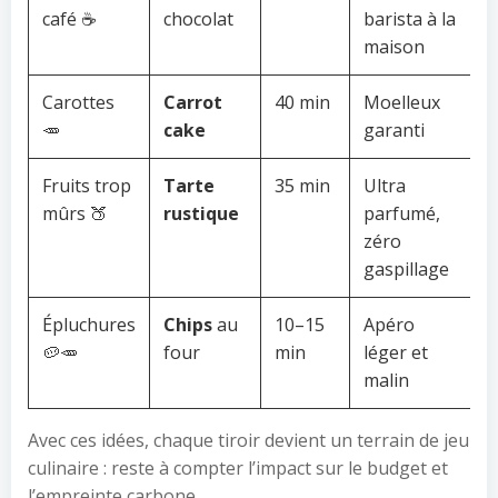
café ☕
chocolat
barista à la
maison
Carottes
Carrot
40 min
Moelleux
🥕
cake
garanti
Fruits trop
Tarte
35 min
Ultra
mûrs 🍑
rustique
parfumé,
zéro
gaspillage
Épluchures
Chips
au
10–15
Apéro
🥔🥕
four
min
léger et
malin
Avec ces idées, chaque tiroir devient un terrain de jeu
culinaire : reste à compter l’impact sur le budget et
l’empreinte carbone.