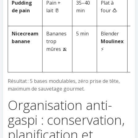
Pudding
Pain +
35–40
Plat à
Pa
de pain
lait 🥛
min
four 🍮
av
de 
Nicecream
Bananes
5 min
Blender
Co
banane
trop
Moulinex
en
mûres 🍌
⚡
ro
mi
ex
Résultat : 5 bases modulables, zéro prise de tête,
maximum de sauvetage gourmet.
Organisation anti-
gaspi : conservation,
planification et