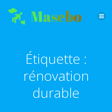
Aller
au
contenu
Étiquette :
rénovation
durable