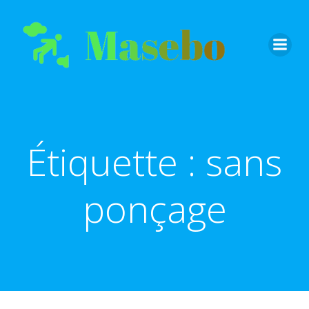
Aller
au
contenu
Étiquette :
sans
ponçage